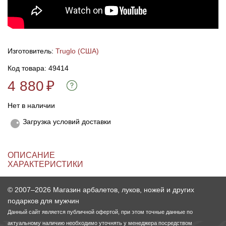
Линейки для настройки лука
Охотничьи ножи
Полочки для лука
Ножи складные
Изготовитель:
Truglo (США)
Код товара: 49414
Кликеры для лука
4 880
₽
Плунжеры для лука
Нет в наличии
Загрузка условий доставки
Киссеры для лука
ОПИСАНИЕ
ХАРАКТЕРИСТИКИ
© 2007–2026 Магазин арбалетов, луков, ножей и других
подарков для мужчин
Данный сайт является публичной офертой, при этом точные данные по
актуальному наличию необходимо уточнять у менеджера посредством