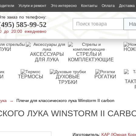
одители
Услуги и ремонт
Это интересно
Контакты
Оплата
Доставка
те заказ по телефону:
(495) 585-99-52
На
0 до 20:00 ежедневно
ЛУКИ
НОЖ
АКСЕССУАРЫ
СТРЕЛЫ И
ДЛЯ ЛУКА
КОМПЛЕКТУЮЩИЕ
РИ
ТЕРМОСЫ
ДУХОВЫЕ
РОГАТКИ
ТАК
ТРУБКИ
лука
→
Плечи для классического лука Winstorm II carbon
КОГО ЛУКА WINSTORM II CARB
Изготовитель:
KAP (Южная Кор