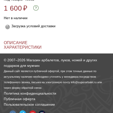
1 600
₽
Линейки для настройки лука
Охотничьи ножи
Нет в наличии
Полочки для лука
Ножи складные
Загрузка условий доставки
Кликеры для лука
ОПИСАНИЕ
ХАРАКТЕРИСТИКИ
Плунжеры для лука
© 2007–2026 Магазин арбалетов, луков, ножей и других
Киссеры для лука
подарков для мужчин
Данный сайт является публичной офертой, при этом точные данные по
актуальному наличию необходимо уточнять у менеджера посредством
телефонного звонка, письма на электронную почту
info@superarbalet.ru
или
через форму обратной связи.
Политика конфиденциальности
Публичная оферта
Пользовательское соглашение