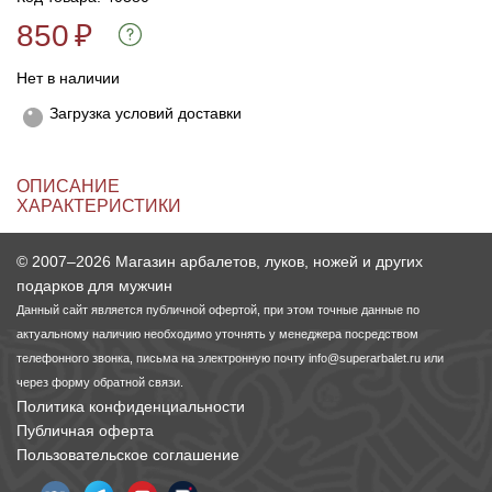
850
₽
Линейки для настройки лука
Охотничьи ножи
Нет в наличии
Полочки для лука
Ножи складные
Загрузка условий доставки
Кликеры для лука
ОПИСАНИЕ
ХАРАКТЕРИСТИКИ
Плунжеры для лука
© 2007–2026 Магазин арбалетов, луков, ножей и других
Киссеры для лука
подарков для мужчин
Данный сайт является публичной офертой, при этом точные данные по
актуальному наличию необходимо уточнять у менеджера посредством
телефонного звонка, письма на электронную почту
info@superarbalet.ru
или
через форму обратной связи.
Политика конфиденциальности
Публичная оферта
Пользовательское соглашение