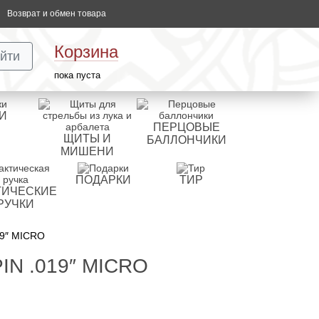
Возврат и обмен товара
Корзина
йти
пока пуста
И
ПЕРЦОВЫЕ
ЩИТЫ И
БАЛЛОНЧИКИ
МИШЕНИ
ПОДАРКИ
ТИР
ТИЧЕСКИЕ
РУЧКИ
19″ MICRO
N .019″ MICRO