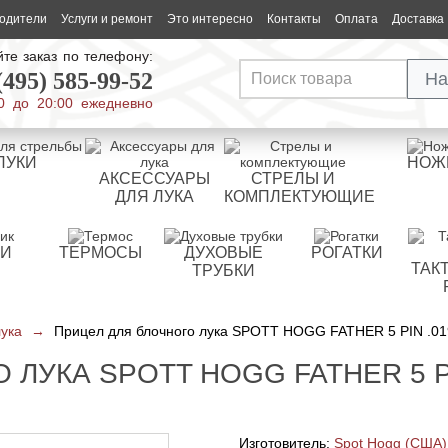
одители
Услуги и ремонт
Это интересно
Контакты
Оплата
Доставка
те заказ по телефону:
(495) 585-99-52
На
0 до 20:00 ежедневно
ЛУКИ
НОЖ
АКСЕССУАРЫ
СТРЕЛЫ И
ДЛЯ ЛУКА
КОМПЛЕКТУЮЩИЕ
РИ
ТЕРМОСЫ
ДУХОВЫЕ
РОГАТКИ
ТАК
ТРУБКИ
лука
→
Прицел для блочного лука SPOTT HOGG FATHER 5 PIN .0
ЛУКА SPOTT HOGG FATHER 5 PI
Изготовитель:
Spot Hogg (США)