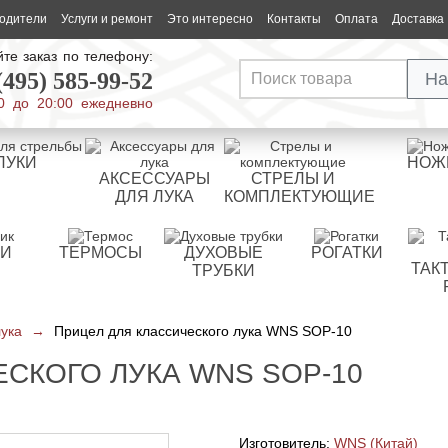
одители
Услуги и ремонт
Это интересно
Контакты
Оплата
Доставка
те заказ по телефону:
(495) 585-99-52
На
0 до 20:00 ежедневно
ЛУКИ
НОЖ
АКСЕССУАРЫ
СТРЕЛЫ И
ДЛЯ ЛУКА
КОМПЛЕКТУЮЩИЕ
РИ
ТЕРМОСЫ
ДУХОВЫЕ
РОГАТКИ
ТАК
ТРУБКИ
лука
→
Прицел для классического лука WNS SOP-10
СКОГО ЛУКА WNS SOP-10
Изготовитель:
WNS (Китай)