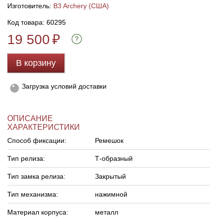
Изготовитель:
B3 Archery (США)
Код товара: 60295
Линейки для настройки лука
Охотничьи ножи
19 500
₽
Полочки для лука
Ножи складные
В корзину
Кликеры для лука
Загрузка условий доставки
Плунжеры для лука
ОПИСАНИЕ
Киссеры для лука
ХАРАКТЕРИСТИКИ
Способ фиксации:
Ремешок
Тип релиза:
Т-образный
Тип замка релиза:
Закрытый
Тип механизма:
нажимной
Материал корпуса:
металл