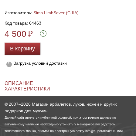
Изготовитель:
Sims LimbSaver (США)
Линейки для настройки лука
Охотничьи ножи
Код товара: 64463
Полочки для лука
Ножи складные
4 500
₽
Кликеры для лука
В корзину
Плунжеры для лука
Загрузка условий доставки
Киссеры для лука
ОПИСАНИЕ
ХАРАКТЕРИСТИКИ
© 2007–2026 Магазин арбалетов, луков, ножей и других
подарков для мужчин
Данный сайт является публичной офертой, при этом точные данные по
актуальному наличию необходимо уточнять у менеджера посредством
телефонного звонка, письма на электронную почту
info@superarbalet.ru
или