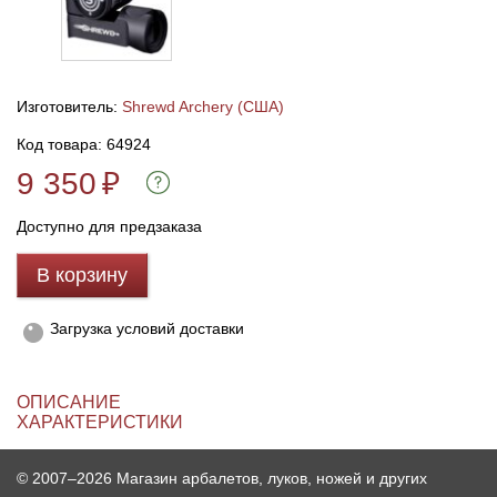
Линейки для настройки лука
Охотничьи ножи
Изготовитель:
Shrewd Archery (США)
Полочки для лука
Ножи складные
Код товара: 64924
Кликеры для лука
9 350
₽
Плунжеры для лука
Доступно для предзаказа
В корзину
Киссеры для лука
Загрузка условий доставки
ОПИСАНИЕ
ХАРАКТЕРИСТИКИ
© 2007–2026 Магазин арбалетов, луков, ножей и других