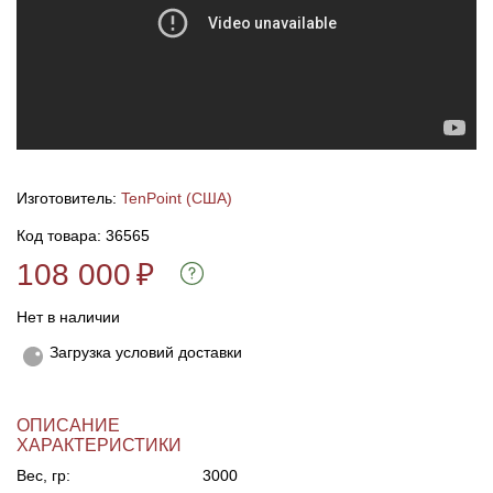
Линейки для настройки лука
Охотничьи ножи
Полочки для лука
Ножи складные
Кликеры для лука
Изготовитель:
TenPoint (США)
Плунжеры для лука
Код товара: 36565
108 000
₽
Киссеры для лука
Нет в наличии
Загрузка условий доставки
ОПИСАНИЕ
ХАРАКТЕРИСТИКИ
Вес, гр:
3000