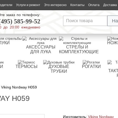
одители
Услуги и ремонт
Это интересно
Контакты
Оплата
Доставка
те заказ по телефону:
(495) 585-99-52
На
0 до 20:00 ежедневно
ЛУКИ
НОЖ
АКСЕССУАРЫ
СТРЕЛЫ И
ДЛЯ ЛУКА
КОМПЛЕКТУЮЩИЕ
РИ
ТЕРМОСЫ
ДУХОВЫЕ
РОГАТКИ
ТАК
ТРУБКИ
Viking Nordway H059
AY H059
Изготовитель:
Viking Nordway