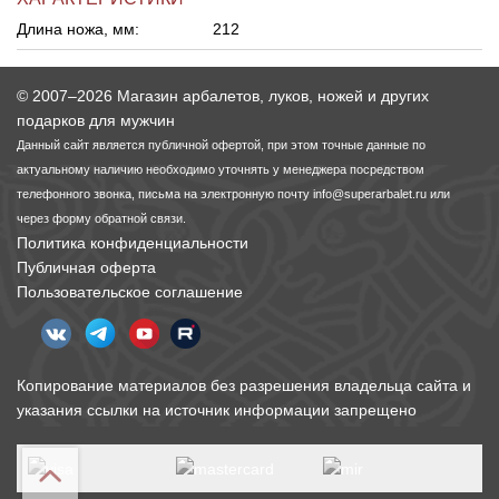
Длина ножа, мм:
212
Линейки для настройки лука
Охотничьи ножи
© 2007–2026 Магазин арбалетов, луков, ножей и других
Полочки для лука
Ножи складные
подарков для мужчин
Данный сайт является публичной офертой, при этом точные данные по
Кликеры для лука
актуальному наличию необходимо уточнять у менеджера посредством
телефонного звонка, письма на электронную почту
info@superarbalet.ru
или
через форму обратной связи.
Плунжеры для лука
Политика конфиденциальности
Публичная оферта
Киссеры для лука
Пользовательское соглашение
Копирование материалов без разрешения владельца сайта и
указания ссылки на источник информации запрещено