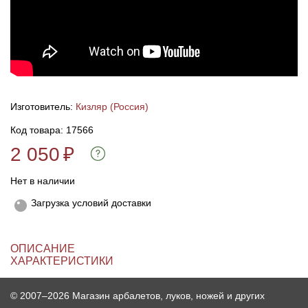
Линейки для настройки лука
Охотничьи ножи
Полочки для лука
Ножи складные
Кликеры для лука
Изготовитель:
Кизляр (Россия)
Код товара: 17566
Плунжеры для лука
2 050
₽
Киссеры для лука
Нет в наличии
Загрузка условий доставки
ОПИСАНИЕ
ХАРАКТЕРИСТИКИ
© 2007–2026 Магазин арбалетов, луков, ножей и других