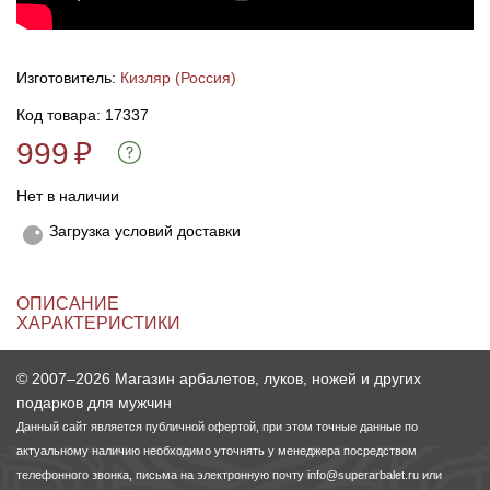
Линейки для настройки лука
Охотничьи ножи
Изготовитель:
Кизляр (Россия)
Полочки для лука
Ножи складные
Код товара: 17337
999
₽
Кликеры для лука
Нет в наличии
Плунжеры для лука
Загрузка условий доставки
Киссеры для лука
ОПИСАНИЕ
ХАРАКТЕРИСТИКИ
© 2007–2026 Магазин арбалетов, луков, ножей и других
подарков для мужчин
Данный сайт является публичной офертой, при этом точные данные по
актуальному наличию необходимо уточнять у менеджера посредством
телефонного звонка, письма на электронную почту
info@superarbalet.ru
или