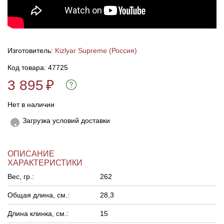
Линейки для настройки лука
Охотничьи ножи
Полочки для лука
Ножи складные
Изготовитель:
Kizlyar Supreme (Россия)
Код товара: 47725
Кликеры для лука
3 895
₽
Плунжеры для лука
Нет в наличии
Загрузка условий доставки
Киссеры для лука
ОПИСАНИЕ
ХАРАКТЕРИСТИКИ
Вес, гр.:
262
Общая длина, см.:
28,3
Длина клинка, см.:
15