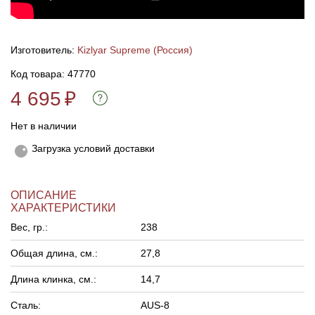
Линейки для настройки лука
Охотничьи ножи
Изготовитель:
Kizlyar Supreme (Россия)
Полочки для лука
Ножи складные
Код товара: 47770
4 695
₽
Кликеры для лука
Нет в наличии
Плунжеры для лука
Загрузка условий доставки
Киссеры для лука
ОПИСАНИЕ
ХАРАКТЕРИСТИКИ
Вес, гр.:
238
Общая длина, см.:
27,8
Длина клинка, см.:
14,7
Сталь:
AUS-8