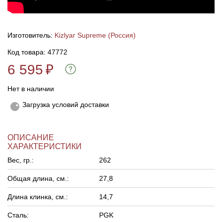
Линейки для настройки лука
Охотничьи ножи
Изготовитель:
Kizlyar Supreme (Россия)
Полочки для лука
Ножи складные
Код товара: 47772
6 595
₽
Кликеры для лука
Нет в наличии
Плунжеры для лука
Загрузка условий доставки
Киссеры для лука
ОПИСАНИЕ
ХАРАКТЕРИСТИКИ
Вес, гр.:
262
Общая длина, см.:
27,8
Длина клинка, см.:
14,7
Сталь:
PGK