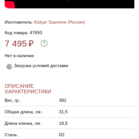
Линейки для настройки лука
Охотничьи ножи
Изготовитель:
Kizlyar Supreme (Россия)
Полочки для лука
Ножи складные
Код товара: 47693
7 495
₽
Кликеры для лука
Нет в наличии
Плунжеры для лука
Загрузка условий доставки
Киссеры для лука
ОПИСАНИЕ
ХАРАКТЕРИСТИКИ
Вес, гр.:
382
Общая длина, см.:
31,5
Длина клинка, см.:
18,5
Сталь:
D2