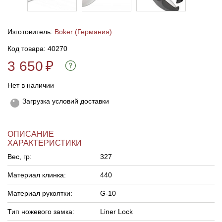
Линейки для настройки лука
Охотничьи ножи
Изготовитель:
Boker (Германия)
Полочки для лука
Ножи складные
Код товара: 40270
3 650
₽
Кликеры для лука
Нет в наличии
Плунжеры для лука
Загрузка условий доставки
Киссеры для лука
ОПИСАНИЕ
ХАРАКТЕРИСТИКИ
Вес, гр:
327
Материал клинка:
440
Материал рукоятки:
G-10
Тип ножевого замка:
Liner Lock