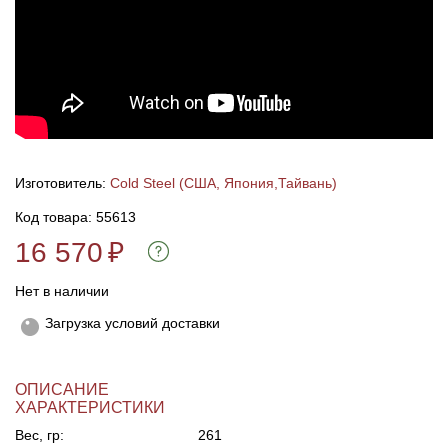
Линейки для настройки лука
Охотничьи ножи
Полочки для лука
Ножи складные
Кликеры для лука
Изготовитель:
Cold Steel (США, Япония,Тайвань)
Плунжеры для лука
Код товара: 55613
16 570
₽
Киссеры для лука
Нет в наличии
Загрузка условий доставки
ОПИСАНИЕ
ХАРАКТЕРИСТИКИ
Вес, гр:
261