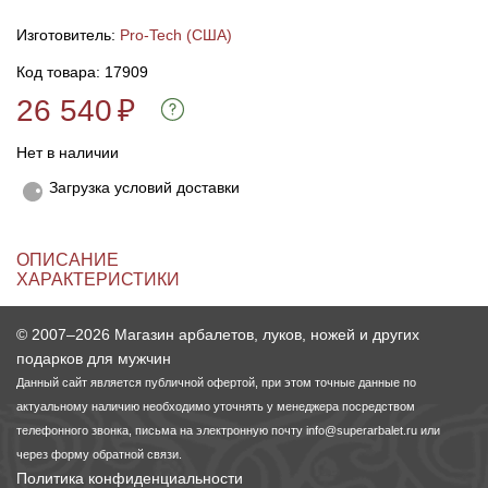
Изготовитель:
Pro-Tech (США)
Линейки для настройки лука
Охотничьи ножи
Код товара: 17909
26 540
₽
Полочки для лука
Ножи складные
Нет в наличии
Кликеры для лука
Загрузка условий доставки
Плунжеры для лука
ОПИСАНИЕ
Киссеры для лука
ХАРАКТЕРИСТИКИ
© 2007–2026 Магазин арбалетов, луков, ножей и других
подарков для мужчин
Данный сайт является публичной офертой, при этом точные данные по
актуальному наличию необходимо уточнять у менеджера посредством
телефонного звонка, письма на электронную почту
info@superarbalet.ru
или
через форму обратной связи.
Политика конфиденциальности