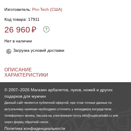
Изготовитель:
Pro-Tech (США)
Линейки для настройки лука
Охотничьи ножи
Код товара: 17911
26 960
₽
Полочки для лука
Ножи складные
Нет в наличии
Кликеры для лука
Загрузка условий доставки
Плунжеры для лука
ОПИСАНИЕ
Киссеры для лука
ХАРАКТЕРИСТИКИ
© 2007–2026 Магазин арбалетов, луков, ножей и других
подарков для мужчин
Данный сайт является публичной офертой, при этом точные данные по
актуальному наличию необходимо уточнять у менеджера посредством
телефонного звонка, письма на электронную почту
info@superarbalet.ru
или
через форму обратной связи.
Политика конфиденциальности