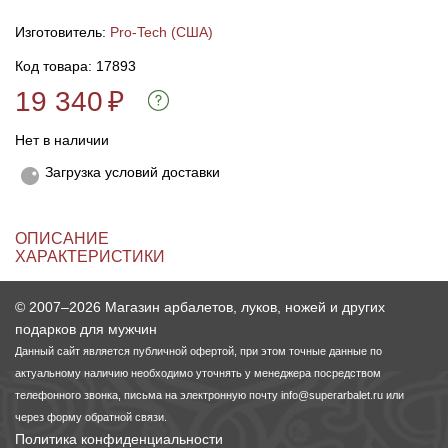
Изготовитель:
Pro-Tech (США)
Линейки для настройки лука
Охотничьи ножи
Код товара: 17893
19 340
₽
Полочки для лука
Ножи складные
Нет в наличии
Кликеры для лука
Загрузка условий доставки
Плунжеры для лука
ОПИСАНИЕ
Киссеры для лука
ХАРАКТЕРИСТИКИ
© 2007–2026 Магазин арбалетов, луков, ножей и других
подарков для мужчин
Данный сайт является публичной офертой, при этом точные данные по
актуальному наличию необходимо уточнять у менеджера посредством
телефонного звонка, письма на электронную почту
info@superarbalet.ru
или
через форму обратной связи.
Политика конфиденциальности