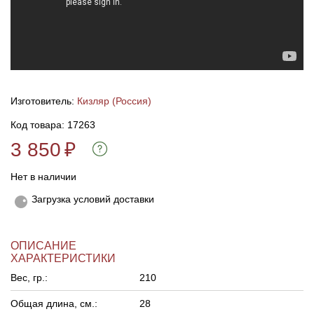
Линейки для настройки лука
Охотничьи ножи
Полочки для лука
Ножи складные
Изготовитель:
Кизляр (Россия)
Кликеры для лука
Код товара: 17263
Плунжеры для лука
3 850
₽
Киссеры для лука
Нет в наличии
Загрузка условий доставки
ОПИСАНИЕ
ХАРАКТЕРИСТИКИ
Вес, гр.:
210
Общая длина, см.:
28