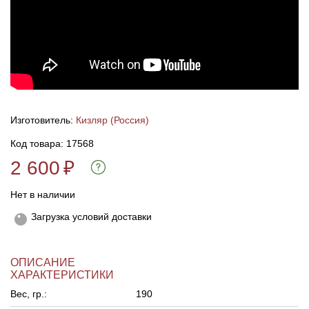
Линейки для настройки лука
Охотничьи ножи
Полочки для лука
Ножи складные
Кликеры для лука
Изготовитель:
Кизляр (Россия)
Плунжеры для лука
Код товара: 17568
2 600
₽
Киссеры для лука
Нет в наличии
Загрузка условий доставки
ОПИСАНИЕ
ХАРАКТЕРИСТИКИ
Вес, гр.:
190