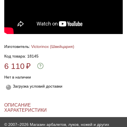
Линейки для настройки лука
Охотничьи ножи
Полочки для лука
Ножи складные
Кликеры для лука
Изготовитель:
Victorinox (Швейцария)
Код товара: 18145
Плунжеры для лука
6 110
₽
Киссеры для лука
Нет в наличии
Загрузка условий доставки
ОПИСАНИЕ
ХАРАКТЕРИСТИКИ
© 2007–2026 Магазин арбалетов, луков, ножей и других