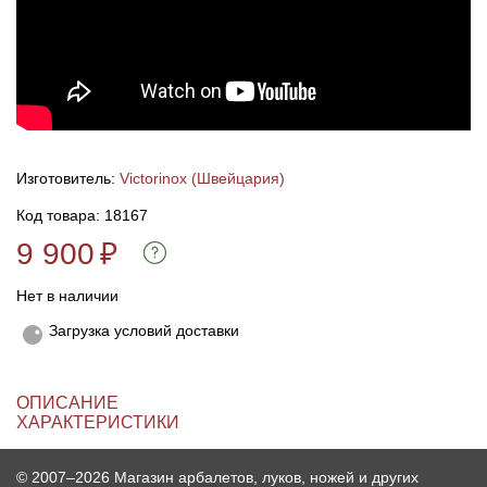
Линейки для настройки лука
Охотничьи ножи
Полочки для лука
Ножи складные
Кликеры для лука
Изготовитель:
Victorinox (Швейцария)
Код товара: 18167
Плунжеры для лука
9 900
₽
Киссеры для лука
Нет в наличии
Загрузка условий доставки
ОПИСАНИЕ
ХАРАКТЕРИСТИКИ
© 2007–2026 Магазин арбалетов, луков, ножей и других