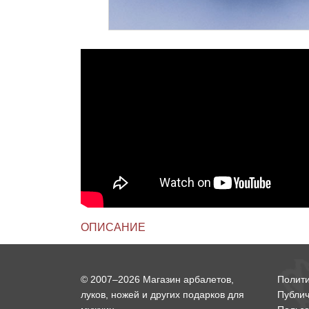
Линейки для настройки лука
Охотничьи ножи
Полочки для лука
Ножи складные
Кликеры для лука
Плунжеры для лука
Киссеры для лука
ОПИСАНИЕ
© 2007–2026 Магазин арбалетов,
Полит
луков, ножей и других подарков для
Публи