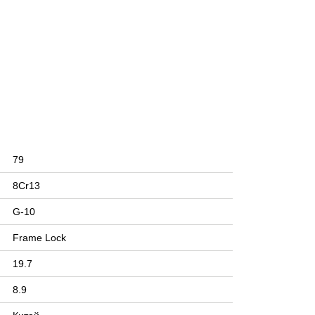
79
8Cr13
G-10
Frame Lock
19.7
8.9