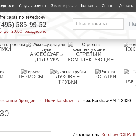
одители
Услуги и ремонт
Это интересно
Контакты
Оплата
Доставка
те заказ по телефону:
(495) 585-99-52
На
0 до 20:00 ежедневно
ЛУКИ
НОЖ
АКСЕССУАРЫ
СТРЕЛЫ И
ДЛЯ ЛУКА
КОМПЛЕКТУЮЩИЕ
РИ
ТЕРМОСЫ
ДУХОВЫЕ
РОГАТКИ
ТАК
ТРУБКИ
звестных брендов
→
Ножи kershaw
→
Нож Kershaw AM-4 2330
30
Изготовитель:
Kershaw (США, К