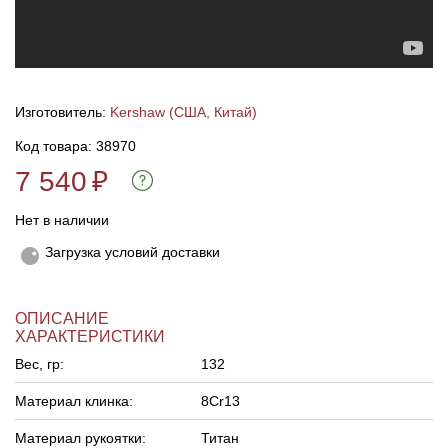
Линейки для настройки лука
Охотничьи ножи
Полочки для лука
Ножи складные
Изготовитель:
Kershaw (США, Китай)
Код товара: 38970
Кликеры для лука
7 540
₽
Плунжеры для лука
Нет в наличии
Киссеры для лука
Загрузка условий доставки
ОПИСАНИЕ
ХАРАКТЕРИСТИКИ
Вес, гр:
132
Материал клинка:
8Cr13
Материал рукоятки:
Титан