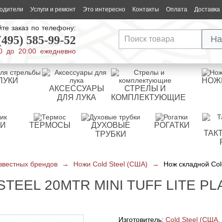
одители
Услуги и ремонт
Это интересно
Контакты
Оплата
Доставка
те заказ по телефону:
(495) 585-99-52
На
0 до 20:00 ежедневно
ЛУКИ
НОЖ
АКСЕССУАРЫ
СТРЕЛЫ И
ДЛЯ ЛУКА
КОМПЛЕКТУЮЩИЕ
РИ
ТЕРМОСЫ
ДУХОВЫЕ
РОГАТКИ
ТАК
ТРУБКИ
звестных брендов
→
Ножи Cold Steel (США)
→
Нож складной Cold
EEL 20MTR MINI TUFF LITE PL
Изготовитель:
Cold Steel (США,