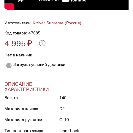
Линейки для настройки лука
Охотничьи ножи
Изготовитель:
Kizlyar Supreme (Россия)
Полочки для лука
Ножи складные
Код товара: 47685
4 995
₽
Кликеры для лука
Нет в наличии
Плунжеры для лука
Загрузка условий доставки
Киссеры для лука
ОПИСАНИЕ
ХАРАКТЕРИСТИКИ
Вес, гр:
140
Материал клинка:
D2
Материал рукоятки:
G-10
Тип ножевого замка:
Liner Lock