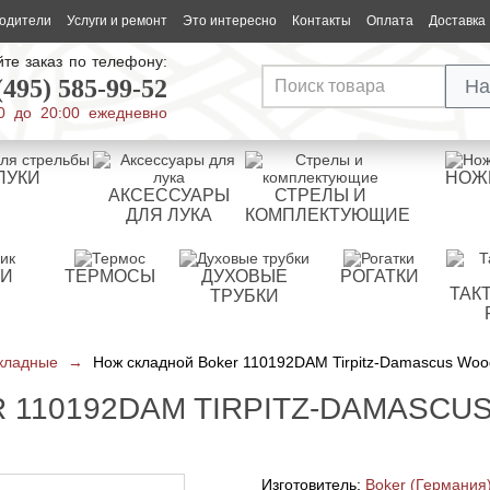
одители
Услуги и ремонт
Это интересно
Контакты
Оплата
Доставка
те заказ по телефону:
(495) 585-99-52
На
0 до 20:00 ежедневно
ЛУКИ
НОЖ
АКСЕССУАРЫ
СТРЕЛЫ И
ДЛЯ ЛУКА
КОМПЛЕКТУЮЩИЕ
РИ
ТЕРМОСЫ
ДУХОВЫЕ
РОГАТКИ
ТАК
ТРУБКИ
кладные
→
Нож складной Boker 110192DAM Tirpitz-Damascus Woo
 110192DAM TIRPITZ-DAMASCU
Изготовитель:
Boker (Германия