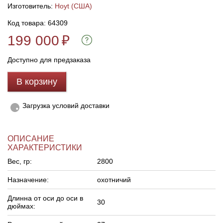
Изготовитель:
Hoyt (США)
Код товара: 64309
Линейки для настройки лука
Охотничьи ножи
199 000
₽
Полочки для лука
Ножи складные
Доступно для предзаказа
Кликеры для лука
В корзину
Плунжеры для лука
Загрузка условий доставки
Киссеры для лука
ОПИСАНИЕ
ХАРАКТЕРИСТИКИ
Вес, гр:
2800
Назначение:
охотничий
Длинна от оси до оси в
30
дюймах: