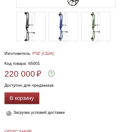
Линейки для настройки лука
Охотничьи ножи
Полочки для лука
Ножи складные
Кликеры для лука
Изготовитель:
PSE (США)
Плунжеры для лука
Код товара: 65001
220 000
₽
Киссеры для лука
Доступно для предзаказа
В корзину
Загрузка условий доставки
ОПИСАНИЕ