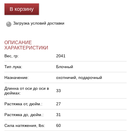
В корзину
Линейки для настройки лука
Охотничьи ножи
Загрузка условий доставки
Полочки для лука
Ножи складные
ОПИСАНИЕ
Кликеры для лука
ХАРАКТЕРИСТИКИ
Вес, гр:
2041
Плунжеры для лука
Тип лука:
Блочный
Киссеры для лука
Назначение:
охотничий, подарочный
Длинна от оси до оси в
33
дюймах:
Растяжка от, дюйм.:
27
Растяжка до, дюйм.:
31
Сила натяжения, lbs:
60