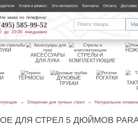
одители
Услуги и ремонт
Это интересно
Контакты
Оплата
Доставка
те заказ по телефону:
(495) 585-99-52
На
0 до 20:00 ежедневно
ЛУКИ
НОЖ
АКСЕССУАРЫ
СТРЕЛЫ И
ДЛЯ ЛУКА
КОМПЛЕКТУЮЩИЕ
РИ
ТЕРМОСЫ
ДУХОВЫЕ
РОГАТКИ
ТАК
ТРУБКИ
ектующие
→
Оперение для лучных стрел
→
Натуральное оперени
ОЕ ДЛЯ СТРЕЛ 5 ДЮЙМОВ PAR