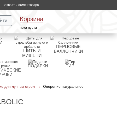
Возврат и обмен товара
Корзина
йти
пока пуста
И
ПЕРЦОВЫЕ
ЩИТЫ И
БАЛЛОНЧИКИ
МИШЕНИ
ПОДАРКИ
ТИР
ТИЧЕСКИЕ
РУЧКИ
е для лучных стрел
→
Оперение натуральное
ABOLIC