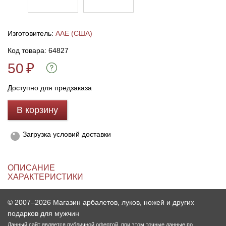
Линейки для настройки лука
Охотничьи ножи
Изготовитель:
AAE (США)
Полочки для лука
Ножи складные
Код товара: 64827
50
₽
Кликеры для лука
Доступно для предзаказа
Плунжеры для лука
В корзину
Киссеры для лука
Загрузка условий доставки
ОПИСАНИЕ
ХАРАКТЕРИСТИКИ
© 2007–2026 Магазин арбалетов, луков, ножей и других
подарков для мужчин
Данный сайт является публичной офертой, при этом точные данные по