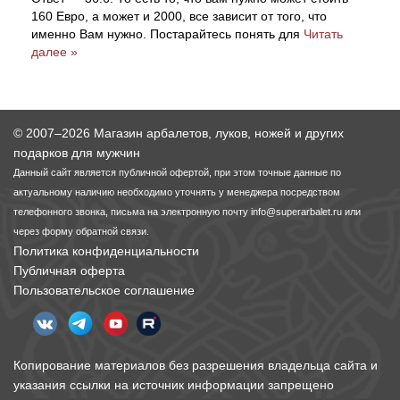
160 Евро, а может и 2000, все зависит от того, что
Тетивы и тросы для арбалетов
Подставки для лука
Инсерты для арбалетных стрел
Тычковые ножи
Механические точилки для ножей
именно Вам нужно. Постарайтесь понять для
Читать
далее »
Натяжители для арбалетов
Ремни и петли
Инсерты для лучных стрел
Непальские кукри
Паста для полировки ножей
Тетива для лука, нити
Стрелы для арбалета
Ножи тактические
© 2007–2026 Магазин арбалетов, луков, ножей и других
подарков для мужчин
Рукоятки для лука
Стрелы для лука
Ножи танто
Данный сайт является публичной офертой, при этом точные данные по
актуальному наличию необходимо уточнять у менеджера посредством
телефонного звонка, письма на электронную почту
info@superarbalet.ru
или
Плечи для лука
Выниматели для стрел
Топоры
через форму обратной связи.
Политика конфиденциальности
Нагрудники
Топорики-томагавки
Публичная оферта
Пользовательское соглашение
Краги для стрельбы
Ножи известных брендов
Напальчники для классических луков
Мультитулы
Копирование материалов без разрешения владельца сайта и
указания ссылки на источник информации запрещено
Перчатки для традиционных луков
Метательные ножи